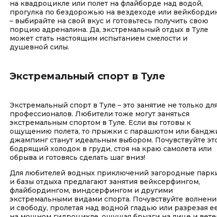
на квадроцикле или полет на флайборде над водой,
прогулка по бездорожью на вездеходе или вейкборди
– выбирайте на свой вкус и готовьтесь получить свою
порцию адреналина. Да, экстремальный отдых в Туле
может стать настоящим испытанием смелости и
душевной силы.
Экстремальный спорт в Туле
Экстремальный спорт в Туле – это занятие не только дл
профессионалов. Любители тоже могут заняться
экстремальным спортом в Туле. Если вы готовы к
ощущению полета, то прыжки с парашютом или бандж
джампинг станут идеальным выбором. Почувствуйте эт
бодрящий холодок в груди, стоя на краю самолета или
обрыва и готовясь сделать шаг вниз!
Для любителей водных приключений загородные парк
и базы отдыха предлагают занятия вейксерфингом,
флайбордингом, виндсерфингом и другими
экстремальными видами спорта. Почувствуйте волнени
и свободу, пролетая над водной гладью или разрезая е
на мощном гидроцикле, ощущая брызги на лице и вете