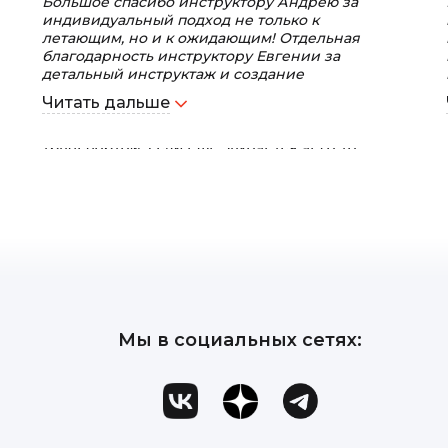
Большое спасибо инструктору Андрею за
индивидуальный подход не только к
летающим, но и к ожидающим! Отдельная
благодарность инструктору Евгении за
детальный инструктаж и создание
комфортной среды для подготовки. И
Читать дальше
огромное спасибо всей команде за
поддержку и теплый прием, и помощь с
транспортом. Если еще захочется чего-то
экстремального - обязательно обратимся!
Однозначно рекомендуем!
Мы в социальных сетях: