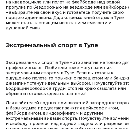
на квадроцикле или полет на флайборде над водой,
прогулка по бездорожью на вездеходе или вейкборди
– выбирайте на свой вкус и готовьтесь получить свою
порцию адреналина. Да, экстремальный отдых в Туле
может стать настоящим испытанием смелости и
душевной силы.
Экстремальный спорт в Туле
Экстремальный спорт в Туле – это занятие не только дл
профессионалов. Любители тоже могут заняться
экстремальным спортом в Туле. Если вы готовы к
ощущению полета, то прыжки с парашютом или бандж
джампинг станут идеальным выбором. Почувствуйте эт
бодрящий холодок в груди, стоя на краю самолета или
обрыва и готовясь сделать шаг вниз!
Для любителей водных приключений загородные парк
и базы отдыха предлагают занятия вейксерфингом,
флайбордингом, виндсерфингом и другими
экстремальными видами спорта. Почувствуйте волнени
и свободу, пролетая над водной гладью или разрезая е
на мощном гидроцикле, ощущая брызги на лице и вете